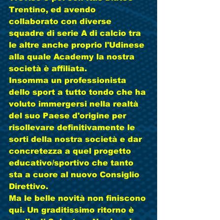
Trentino, ed avendo 
collaborato con diverse 
squadre di serie A di calcio tra 
le altre anche proprio l'Udinese 
alla quale Academy la nostra 
società è affiliata.
Insomma un professionista 
dello sport a tutto tondo che ha 
voluto immergersi nella realtà 
del suo Paese d'origine per 
risollevare definitivamente le 
sorti della nostra società e dar 
concretezza a quel progetto 
educativo/sportivo che tanto 
sta a cuore al nuovo Consiglio 
Direttivo.
Ma le belle novità non finiscono 
qui. Un graditissimo ritorno è 