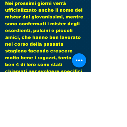
Nei prossimi giorni verrà 
ufficializzato anche il nome del 
mister dei giovanissimi, mentre 
sono confermati i mister degli 
esordienti, pulcini e piccoli 
amici, che hanno ben lavorato 
nel corso della passata 
stagione facendo crescere 
molto bene i ragazzi, tanto che 
ben 4 di loro sono stati 
chiamati per svolgere specifici 
allenamenti con osservatorio 
dei vivai di squadre di serie A.
Insomma un nuovo anno 
sportivo che si apre sotto i 
migliori auspici con nuovi 
collaboratori ed un'idea di far 
crescere i nostri ragazzi con un 
progetto serio ed importante 