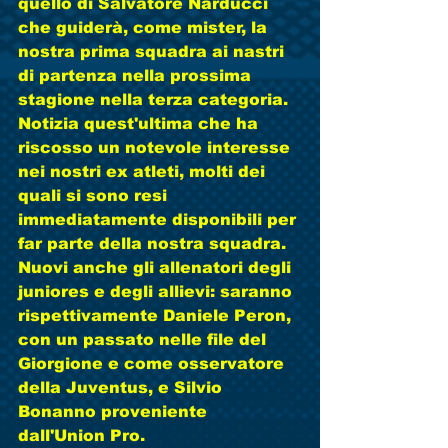
quello di Salvatore Narducci 
che guiderà, come mister, la 
nostra prima squadra ai nastri 
di partenza nella prossima 
stagione nella terza categoria. 
Notizia quest'ultima che ha 
riscosso un notevole interesse 
nei nostri ex atleti, molti dei 
quali si sono resi 
immediatamente disponibili per 
far parte della nostra squadra.
Nuovi anche gli allenatori degli 
juniores e degli allievi: saranno 
rispettivamente Daniele Peron, 
con un passato nelle file del 
Giorgione e come osservatore 
della Juventus, e Silvio 
Bonanno proveniente 
dall'Union Pro.