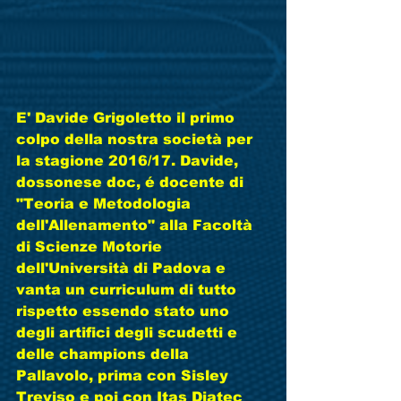
E' Davide Grigoletto il primo 
colpo della nostra società per 
la stagione 2016/17. Davide, 
dossonese doc, é docente di 
"Teoria e Metodologia 
dell'Allenamento" alla Facoltà 
di Scienze Motorie 
dell'Università di Padova e 
vanta un curriculum di tutto 
rispetto essendo stato uno 
degli artifici degli scudetti e 
delle champions della 
Pallavolo, prima con Sisley 
Treviso e poi con Itas Diatec 