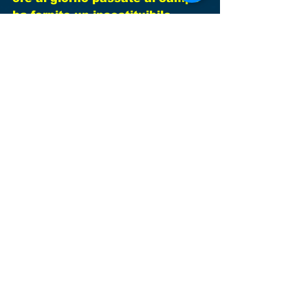
ha fornito un insostituibile 
supporto ai ragazzi. Questo è il 
volontariato buono che la 
nostra società sta 
perseguendo per il bene dei 
ragazzi di Casier e di Dosson!!!  
Commenti
Scrivi un commento...