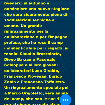
rivederci in autunno e 
cominciare una nuova stagione 
che sarà sicuramente piena di 
soddisfazioni tecniche e 
umane. Un grande 
ringraziamento per la 
collaborazione e per l'impegno 
profuso, che ha reso il camp 
indimenticabile per i ragazzi, ai 
tecnici Claudio Brazzalotto, 
Diego Barzan e Pasquale 
Schioppa e ai loro giovani 
collaboratori Luca Giraldo, 
Francesco Piovesan, Enrico 
Zanin e Francesco Toffoletto.  
Un ringraziamento speciale poi 
a Marco Grigoletto, vera anima 
del camp, che con le sue 10 
ore al giorno passate al campo 