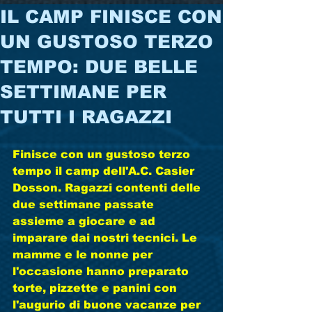
IL CAMP FINISCE CON
UN GUSTOSO TERZO
TEMPO: DUE BELLE
SETTIMANE PER
TUTTI I RAGAZZI
Finisce con un gustoso terzo 
tempo il camp dell'A.C. Casier 
Dosson. Ragazzi contenti delle 
due settimane passate 
assieme a giocare e ad 
imparare dai nostri tecnici. Le 
mamme e le nonne per 
l'occasione hanno preparato 
torte, pizzette e panini con 
l'augurio di buone vacanze per 