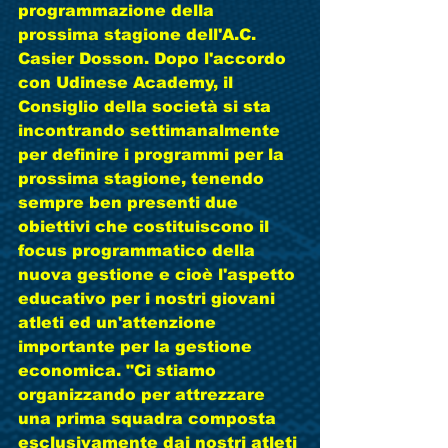
programmazione della 
prossima stagione dell'A.C. 
Casier Dosson. Dopo l'accordo 
con Udinese Academy, il 
Consiglio della società si sta 
incontrando settimanalmente 
per definire i programmi per la 
prossima stagione, tenendo 
sempre ben presenti due 
obiettivi che costituiscono il 
focus programmatico della 
nuova gestione e cioè l'aspetto 
educativo per i nostri giovani 
atleti ed un'attenzione 
importante per la gestione 
economica. "Ci stiamo 
organizzando per attrezzare 
una prima squadra composta 
esclusivamente dai nostri atleti 