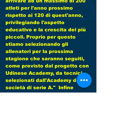
arrivare ad un massimo di 200 
atleti per l'anno prossimo 
rispetto ai 120 di quest'anno, 
privilegiando l'aspetto 
educativo e la crescita dei più 
piccoli. Proprio per questo 
stiamo selezionando gli 
allenatori per la prossima 
stagione che saranno seguiti, 
come previsto dal progetto con 
Udinese Academy, da tecnici 
selezionati dall'Academy della 
società di serie A."  Infine 
un'ultima iniziativa per 
concludere in bellezza questa 
stagione sportiva, iniziata con 
molte difficoltà ma chiusa in 
crescendo: la società è 
intenzionata, avendone già 