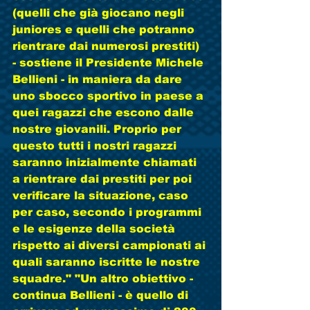
(quelli che già giocano negli 
juniores e quelli che potranno 
rientrare dai numerosi prestiti) 
- sostiene il Presidente Michele 
Bellieni - in maniera da dare 
uno sbocco sportivo in paese a 
quei ragazzi che escono dalle 
nostre giovanili. Proprio per 
questo tutti i nostri ragazzi 
saranno inizialmente chiamati 
a rientrare dai prestiti per poi 
verificare la situazione, caso 
per caso, secondo i programmi 
e le esigenze della società 
rispetto ai diversi campionati ai 
quali saranno iscritte le nostre 
squadre." "Un altro obiettivo - 
continua Bellieni - è quello di 