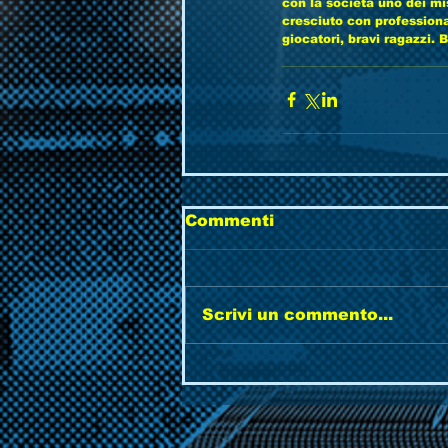
con la società uno dei mi
cresciuto con professional
giocatori, bravi ragazzi. B
Commenti
Scrivi un commento...