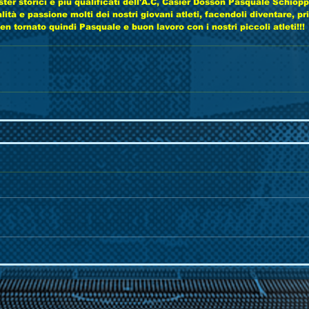
ster storici e più qualificati dell'A.C, Casier Dosson Pasquale Schiop
ità e passione molti dei nostri giovani atleti, facendoli diventare, pr
en tornato quindi Pasquale e buon lavoro con i nostri piccoli atleti!!!  