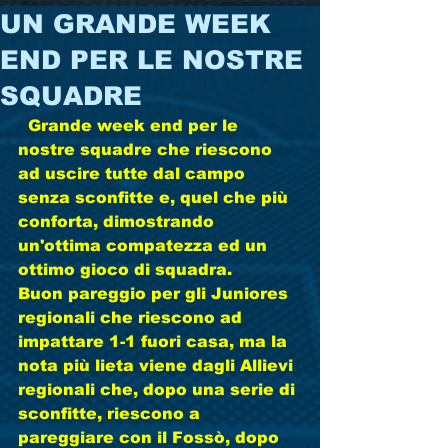
UN GRANDE WEEK
END PER LE NOSTRE
SQUADRE
  Grande week end per le 
nostre squadre che riescono 
ad uscire tutte dal campo 
senza sconfitte e, quel che più 
conforta, dimostrando 
un'ottima compatezza ed un 
ottimo gioco di squadra. 
Buon pareggio per gli Juniores 
regionali che riescono ad 
impattare 1-1 fuori casa, ma la 
nota più lieta viene dagli Allievi 
regionali che, dopo una serie di 
sconfitte, riescono a 
pareggiare con il Fossò, dopo 