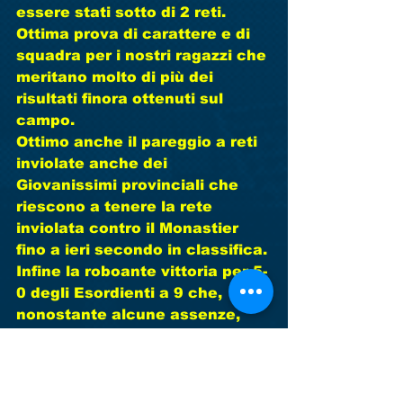
essere stati sotto di 2 reti. 
Ottima prova di carattere e di 
squadra per i nostri ragazzi che 
meritano molto di più dei 
risultati finora ottenuti sul 
campo. 
Ottimo anche il pareggio a reti 
inviolate anche dei 
Giovanissimi provinciali che 
riescono a tenere la rete 
inviolata contro il Monastier 
fino a ieri secondo in classifica. 
Infine la roboante vittoria per 5-
0 degli Esordienti a 9 che, 
nonostante alcune assenze, 
riescono a mostrare un ottimo 
gioco corale e a dominare gli 
avversari.   