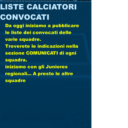
LISTE CALCIATORI
CONVOCATI
Da oggi iniziamo a pubblicare 
le liste dei convocati delle 
varie squadre. 
Troverete le indicazioni nella 
sezione COMUNICATI di ogni 
squadra. 
iniziamo con gli Juniores 
regionali... A presto le altre 
squadre 