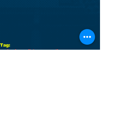
Tag:
casier dosson
liste convocati
Commenti
Scrivi un commento...