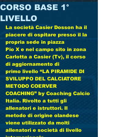
CORSO BASE 1°
LIVELLO
La società Casier Dosson ha il 
piacere di ospitare presso il la 
propria sede in piazza 
Pio X e nel campo sito in zona 
Carlotta a Casier (Tv), il corso 
di aggiornamento di 
primo livello “LA PIRAMIDE DI 
SVILUPPO DEL CALCIATORE 
METODO COERVER 
COACHING” by Coaching Calcio 
Italia. Rivolto a tutti gli 
allenatori e istruttori. Il 
metodo di origine olandese 
viene utilizzato da molti 
allenatori e società di livello 