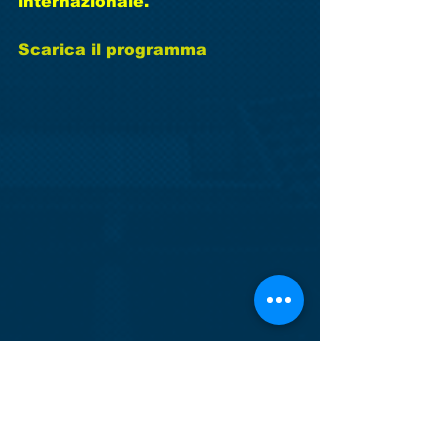
internazionale. 
Scarica il programma
Tag:
casier dosson
corso allenatori
coaching calcio italia