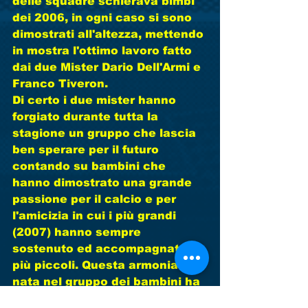
delle squadre schierava bimbi 
dei 2006, in ogni caso si sono 
dimostrati all'altezza, mettendo 
in mostra l'ottimo lavoro fatto 
dai due Mister Dario Dell'Armi e 
Franco Tiveron. 
Di certo i due mister hanno 
forgiato durante tutta la 
stagione un gruppo che lascia 
ben sperare per il futuro 
contando su bambini che 
hanno dimostrato una grande 
passione per il calcio e per 
l'amicizia in cui i più grandi 
(2007) hanno sempre 
sostenuto ed accompagnato i 
più piccoli. Questa armonia 
nata nel gruppo dei bambini ha 
contagiato anche i genitori 