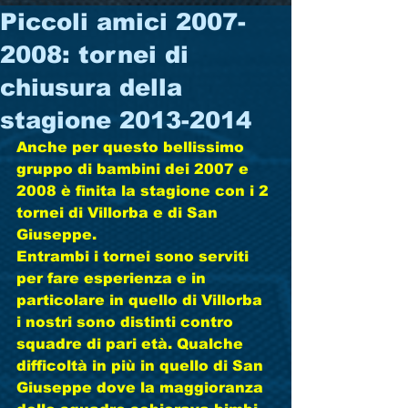
Piccoli amici 2007-
2008: tornei di
chiusura della
stagione 2013-2014
Anche per questo bellissimo 
gruppo di bambini dei 2007 e 
2008 è finita la stagione con i 2 
tornei di Villorba e di San 
Giuseppe. 
Entrambi i tornei sono serviti 
per fare esperienza e in 
particolare in quello di Villorba 
i nostri sono distinti contro 
squadre di pari età. Qualche 
difficoltà in più in quello di San 
Giuseppe dove la maggioranza 