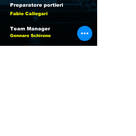
Preparatore portieri
Fabio Callegari
Team Manager
Gennaro Schirone
Accompagnatori
Mirko Serafin
Giorgio Pellegrini
Risultati e classifica