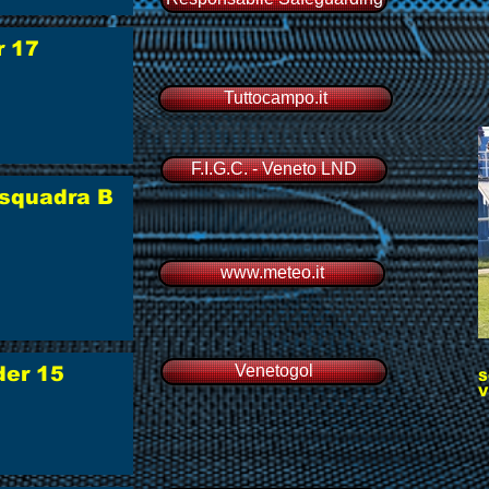
r 17
Tuttocampo.it
F.I.G.C. - Veneto LND
i squadra B
www.meteo.it
Venetogol
der 15
S
V