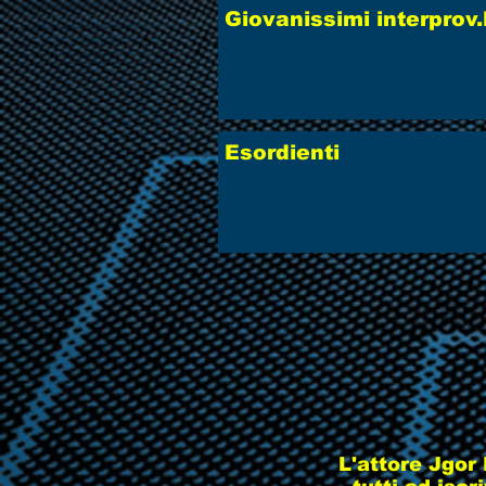
Giovanissimi interprov.
Esordienti
L'attore Jgor 