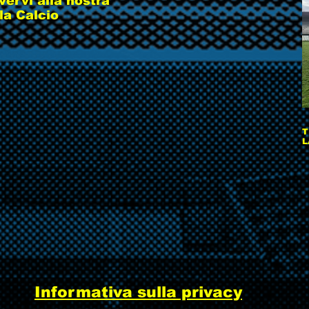
ivervi alla nostra
la Calcio
T
L
Informativa sulla privacy