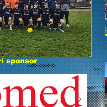
L
C
N
ri sponsor