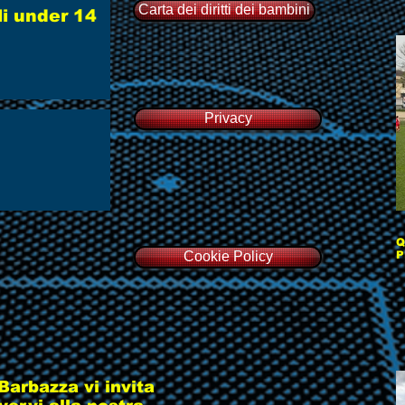
Carta dei diritti dei bambini
li under 14
Privacy
Q
Cookie Policy
P
Barbazza vi invita