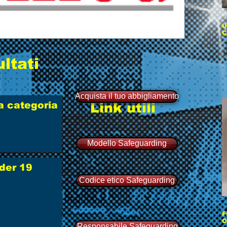
U
C
ultati
Acquista il tuo abbigliamento
 categoria
Link utili
Modello Safeguarding
nder 19
Codice etico Safeguarding
F
O
Responsabile Safeguarding