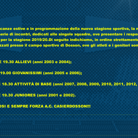
acanze estive e in programmazione della nuova stagione sportiva, la n
rie di incontri, dedicati alle singole squadre, ove presentare i respon
 per la stagione 2019/20.Di seguito indichiamo, in ordine strettament
zati presso il campo sportivo di Dosson, ove gli atleti e i genitori son
19.30 ALLIEVI (anni 2003 e 2004);
9.00 GIOVANISSIMI (anni 2005 e 2006);
8.30 ATTIVITÀ DI BASE (anni 2007, 2008, 2009, 2010, 2011, 2012, 
19.30 JUNIORES (anni 2001 e 2002).
SI E SEMPRE FORZA A.C. CASIERDOSSON!!!