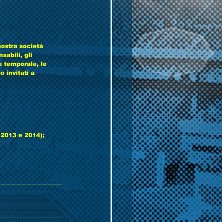
ostra società 
sabili, gli 
e temporale, le 
o invitati a 
2013 e 2014);