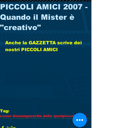
PICCOLI AMICI 2007 -
Quando il Mister è
"creativo"
Anche la GAZZETTA scrive dei 
nostri PICCOLI AMICI 
Tag:
casier dosson
gazzetta dello sport
piccoli amici